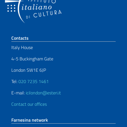
Footer section
Contacts
Italy House
4-5 Buckingham Gate
London SW1E 6JP
Tel:
020 7235 1461
E-mail:
icilondon@esteri.it
Contact our offices
Farnesina network