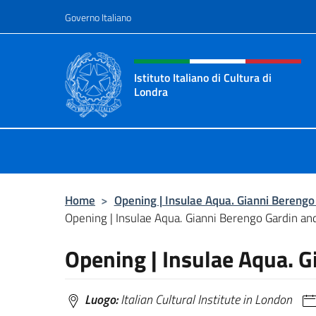
Salta al contenuto
Governo Italiano
Intestazione sito, social 
Istituto Italiano di Cultura di
Londra
Il sito ufficiale dell'Istituto Italiano
Home
>
Opening | Insulae Aqua. Gianni Bereng
Opening | Insulae Aqua. Gianni Berengo Gardin a
Opening | Insulae Aqua. 
Luogo:
Italian Cultural Institute in London