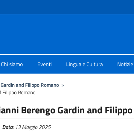
e menù
 di Cultura di Londra
Chi siamo
Eventi
Lingua e Cultura
Notizie
o Gardin and Filippo Romano
>
nd Filippo Romano
Gianni Berengo Gardin and Filip
Data:
13 Maggio 2025