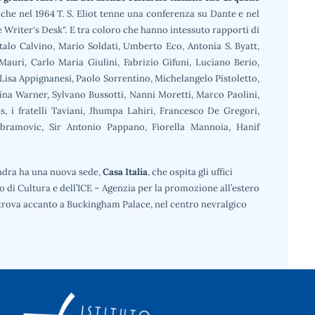
, che nel 1964 T. S. Eliot tenne una conferenza su Dante e nel
 Writer's Desk". E tra coloro che hanno intessuto rapporti di
Italo Calvino, Mario Soldati, Umberto Eco, Antonia S. Byatt,
Mauri, Carlo Maria Giulini, Fabrizio Gifuni, Luciano Berio,
Lisa Appignanesi, Paolo Sorrentino, Michelangelo Pistoletto,
ina Warner, Sylvano Bussotti, Nanni Moretti, Marco Paolini,
, i fratelli Taviani, Jhumpa Lahiri, Francesco De Gregori,
Abramovic, Sir Antonio Pappano, Fiorella Mannoia, Hanif
Londra ha una nuova sede,
Casa Italia
, che ospita gli uffici
ano di Cultura e dell’ICE – Agenzia per la promozione all’estero
i trova accanto a Buckingham Palace, nel centro nevralgico