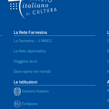
La Rete Farnesina
L
La Farnesina – il MAECI
C
La Rete diplomatica
E
Viaggiare sicuri
L
Dove siamo nel mondo
N
Le Istituzioni
A
Governo Italiano
A
Europa.eu