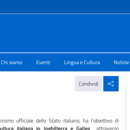
e menù
 di Cultura di Londra
Chi siamo
Eventi
Lingua e Cultura
Notizie
Condi
Condividi
nismo ufficiale dello Stato italiano, ha l’obiettivo di
tura italiana in Inghilterra e Galles
attraverso