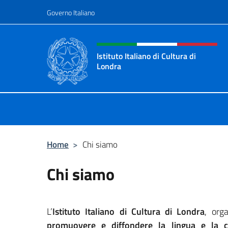
Salta al contenuto
Governo Italiano
Intestazione sito, social 
Istituto Italiano di Cultura di
Londra
Il sito ufficiale dell'Istituto Italiano
Home
>
Chi siamo
Chi siamo
L’
Istituto Italiano di Cultura di Londra
, orga
promuovere e diffondere la lingua e la cul