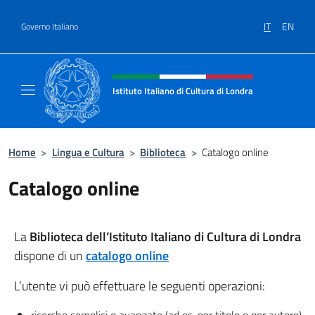
Salta al contenuto
IT
EN
Governo Italiano
Intestazione sito, social e menù
Istituto Italiano di Cultura di Londra
Il sito ufficiale dell'Istituto Italiano di Cultu
Home
>
Lingua e Cultura
>
Biblioteca
>
Catalogo online
Catalogo online
La
Biblioteca dell’Istituto Italiano di Cultura di Londra
dispone di un
catalogo online
L’utente vi può effettuare le seguenti operazioni: