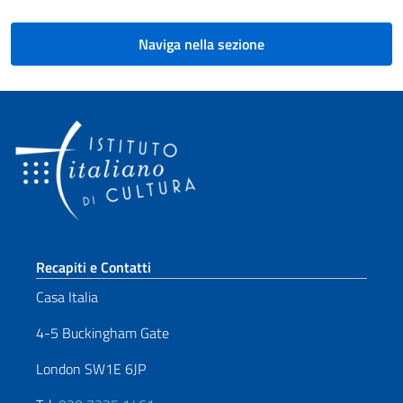
Naviga nella sezione
Sezione footer
Recapiti e Contatti
Casa Italia
4-5 Buckingham Gate
London SW1E 6JP