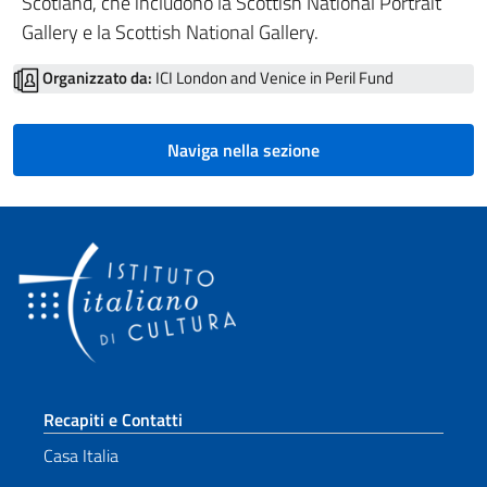
Scotland, che includono la Scottish National Portrait
Gallery e la Scottish National Gallery.
Organizzato da:
ICI London and Venice in Peril Fund
Naviga nella sezione
Sezione footer
Recapiti e Contatti
Casa Italia