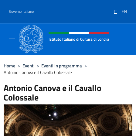
Salta al contenuto
IT
EN
Governo Italiano
Intestazione sito, social e menù
Istituto Italiano di Cultura di Londra
Il sito ufficiale dell'Istituto Italiano di Cultu
Home
>
Eventi
>
Eventi in programma
>
Antonio Canova e il Cavallo Colossale
Antonio Canova e il Cavallo
Colossale