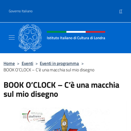
Salta al contenuto
IT
Governo Italiano
Intestazione sito, social e menù
Istituto Italiano di Cultura di Londra
Il sito ufficiale dell'Istituto Italiano di Cultu
Home
>
Eventi
>
Eventi in programma
>
BOOK O’CLOCK – C’è una macchia sul mio disegno
BOOK O’CLOCK – C’è una macchia
sul mio disegno