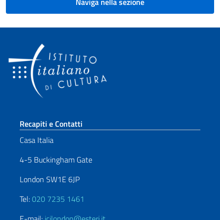
Naviga nella sezione
Sezione footer
Recapiti e Contatti
Casa Italia
4-5 Buckingham Gate
London SW1E 6JP
Tel:
020 7235 1461
E-mail:
icilondon@esteri.it