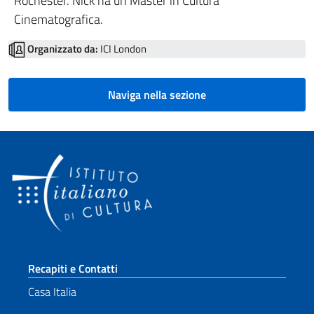
Rochester. Nick ha un Master in Cultura
Cinematografica.
Organizzato da:
ICI London
Naviga nella sezione
Sezione footer
Recapiti e Contatti
Casa Italia