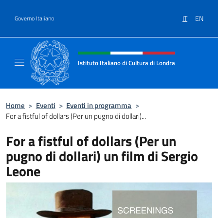
Salta al contenuto
IT
EN
Governo Italiano
Intestazione sito, social e menù
Istituto Italiano di Cultura di Londra
Il sito ufficiale dell'Istituto Italiano di Cultu
Home
>
Eventi
>
Eventi in programma
>
For a fistful of dollars (Per un pugno di dollari)...
For a fistful of dollars (Per un
pugno di dollari) un film di Sergio
Leone