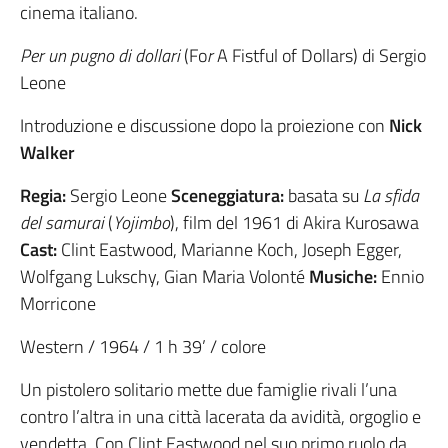
cinema italiano.
Per un pugno di dollari
(Fo
r
A Fistful of Dollars) di Sergio
Leone
Introduzione e discussione dopo la proiezione con
Nick
Walker
Regia:
Sergio Leone
Sceneggiatura:
basata su
La sfida
del samurai
(
Yojimbo
), film del 1961 di Akira Kurosawa
Cast:
Clint Eastwood, Marianne Koch, Joseph Egger,
Wolfgang Lukschy, Gian Maria Volonté
Musiche:
Ennio
Morricone
Western / 1964 / 1 h 39’ / colore
Un pistolero solitario mette due famiglie rivali l’una
contro l’altra in una città lacerata da avidità, orgoglio e
vendetta. Con Clint Eastwood nel suo primo ruolo da