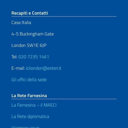
Sezione footer
Recapiti e Contatti
Casa Italia
4-5 Buckingham Gate
London SW1E 6JP
Tel:
020 7235 1461
E-mail:
icilondon@esteri.it
Gli uffici della sede
La Rete Farnesina
La Farnesina – il MAECI
La Rete diplomatica
Viaggiare sicuri