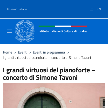
Salta al contenuto
IT
EN
Governo Italiano
Intestazione sito, social e menù
Istituto Italiano di Cultura di Londra
Il sito ufficiale dell'Istituto Italiano di Cultu
Home
>
Eventi
>
Eventi in programma
>
I grandi virtuosi del pianoforte – concerto di Simone Tavoni
I grandi virtuosi del pianoforte –
concerto di Simone Tavoni