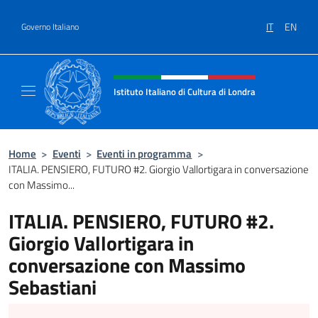
Salta al contenuto
IT
EN
Governo Italiano
Intestazione sito, social e menù
Istituto Italiano di Cultura di Londra
Il sito ufficiale dell'Istituto Italiano di Cultu
Home
>
Eventi
>
Eventi in programma
>
ITALIA. PENSIERO, FUTURO #2. Giorgio Vallortigara in conversazione
con Massimo...
ITALIA. PENSIERO, FUTURO #2.
Giorgio Vallortigara in
conversazione con Massimo
Sebastiani