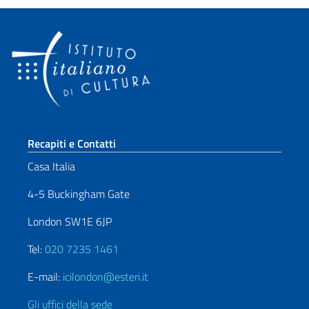
Sezione footer
Recapiti e Contatti
Casa Italia
4-5 Buckingham Gate
London SW1E 6JP
Tel:
020 7235 1461
E-mail:
icilondon@esteri.it
Gli uffici della sede