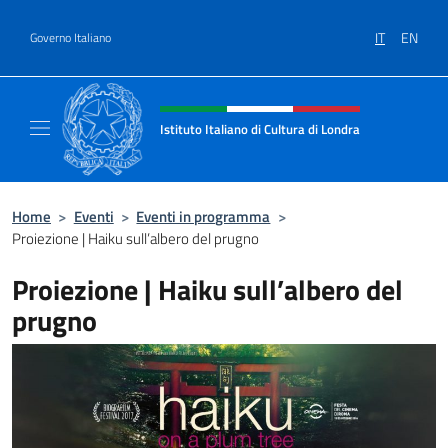
Salta al contenuto
IT
EN
Governo Italiano
Intestazione sito, social e menù
Istituto Italiano di Cultura di Londra
Il sito ufficiale dell'Istituto Italiano di Cultu
Home
>
Eventi
>
Eventi in programma
>
Proiezione | Haiku sull’albero del prugno
Proiezione | Haiku sull’albero del
prugno