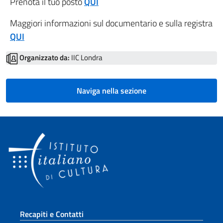
Prenota il tuo posto
QUI
Maggiori informazioni sul documentario e sulla registra
QUI
Organizzato da:
IIC Londra
Naviga nella sezione
Sezione footer
Recapiti e Contatti