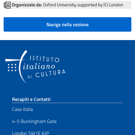
Organizzato da:
Oxford University, supported by ICI London
Naviga nella sezione
Sezione footer
Recapiti e Contatti
Casa Italia
4-5 Buckingham Gate
London SW1E 6JP