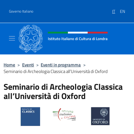
Salta al contenuto
IT
EN
Governo Italiano
Intestazione sito, social e menù
Istituto Italiano di Cultura di Londra
Il sito ufficiale dell'Istituto Italiano di Cultu
Home
>
Eventi
>
Eventi in programma
>
Seminario di Archeologia Classica all’Università di Oxford
Seminario di Archeologia Classica
all’Università di Oxford