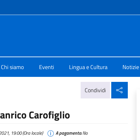
e menù
 di Cultura di Londra
Chi siamo
Eventi
Lingua e Cultura
Notizie
Condi
Condividi
anrico Carofiglio
021, 19:00 (Ora locale)
A pagamento:
No