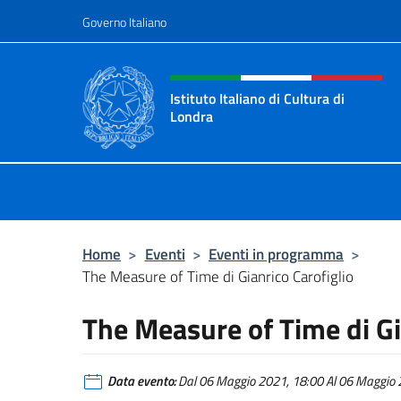
Salta al contenuto
Governo Italiano
Intestazione sito, social 
Istituto Italiano di Cultura di
Londra
Il sito ufficiale dell'Istituto Italiano
Home
>
Eventi
>
Eventi in programma
>
The Measure of Time di Gianrico Carofiglio
The Measure of Time di Gi
Data evento:
Dal 06 Maggio 2021, 18:00 Al 06 Maggio 2