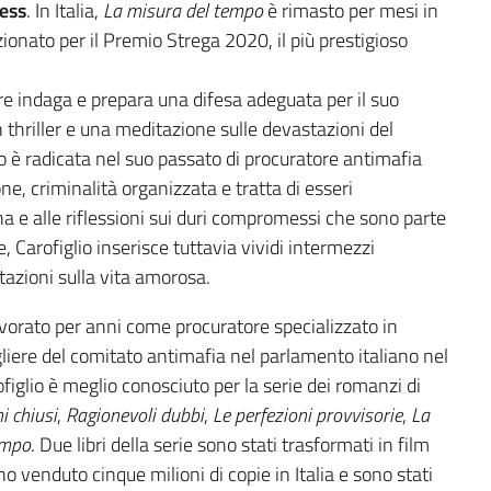
ess
. In Italia,
La misura del tempo
è rimasto per mesi in
ezionato per il Premio Strega 2020, il più prestigioso
ntre indaga e prepara una difesa adeguata per il suo
 thriller e una meditazione sulle devastazioni del
o è radicata nel suo passato di procuratore antimafia
one, criminalità organizzata e tratta di esseri
na e alle riflessioni sui duri compromessi che sono parte
, Carofiglio inserisce tuttavia vividi intermezzi
itazioni sulla vita amorosa.
vorato per anni come procuratore specializzato in
liere del comitato antimafia nel parlamento italiano nel
iglio è meglio conosciuto per la serie dei romanzi di
i chiusi
,
Ragionevoli dubbi
,
Le perfezioni provvisorie
,
La
empo
. Due libri della serie sono stati trasformati in film
anno venduto cinque milioni di copie in Italia e sono stati