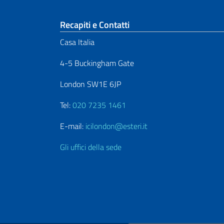
Sezione footer
Recapiti e Contatti
Casa Italia
4-5 Buckingham Gate
London SW1E 6JP
Tel:
020 7235 1461
E-mail:
icilondon@esteri.it
Gli uffici della sede