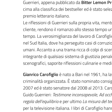
Guerrieri, appena pubblicato da
Bitter Lemon Pr
cima alla classifica dei bestseller ed è stato sel
premio letterario italiano.
Le riflessioni di Guerrieri sulla propria vita, me
cliente, rendono il romanzo allo stesso tempo un
tempo. La verosimiglianza del lavoro di Carofigli
nel Sud Italia, dove ha perseguito casi di corruzi
umani. Accanto a una trama ricca di colpi di sce
integrante di qualsiasi sistema di giustizia penale
scenografici, saporite riflessioni culinarie e med
Gianrico Carofiglio
è nato a Bari nel 1961, ha la
criminalità organizzata. È stato nominato consig
2007 ed è stato senatore dal 2008 al 2013. Carof
Guido Guerrieri:
Testimone inconsapevole
,
Ad occh
regola dell’equilibrio
e per ultimo
La misura del t
per la televisione italiana. I libri di Carofiglio h