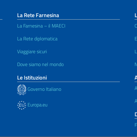
La Rete Farnesina
L
La Farnesina – il MAECI
C
La Rete diplomatica
E
Viaggiare sicuri
L
Dove siamo nel mondo
N
Le Istituzioni
A
Governo Italiano
A
Europa.eu
F