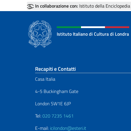
In collaborazione con:
Istituto della Enciclopedia
Istituto Italiano di Cultura di Londra
Sezione footer
Recapiti e Contatti
Casa Italia
4-5 Buckingham Gate
London SW1E 6JP
Tel:
020 7235 1461
E-mail:
icilondon@esteri.it