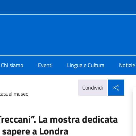
e menù
 di Cultura di Londra
Chi siamo
Eventi
Lingua e Cultura
Notizie
Condi
Condividi
cata al museo
reccani”. La mostra dedicata
 sapere a Londra