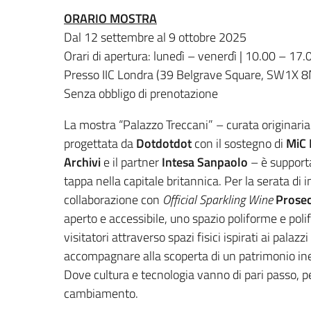
ORARIO MOSTRA
Dal 12 settembre al 9 ottobre 2025
Orari di apertura: lunedì – venerdì | 10.00 – 17.
Presso IIC Londra (39 Belgrave Square, SW1X 8
Senza obbligo di prenotazione
La mostra “Palazzo Treccani” – curata originariam
progettata da
Dotdotdot
con il sostegno di
MiC 
Archivi
e il partner
Intesa Sanpaolo
– è supporta
tappa nella capitale britannica. Per la serata di
collaborazione con
Official Sparkling Wine
Prose
aperto e accessibile, uno spazio poliforme e pol
visitatori attraverso spazi fisici ispirati ai palazzi
accompagnare alla scoperta di un patrimonio in
Dove cultura e tecnologia vanno di pari passo, 
cambiamento.