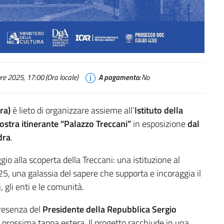
e 2025, 17:00 (Ora locale)
A pagamento:
No
ra)
è lieto di organizzare assieme all’
Istituto della
stra itinerante “Palazzo Treccani”
in esposizione
dal
dra
.
gio alla scoperta della Treccani: una istituzione al
1925, una galassia del sapere che supporta e incoraggia il
i, gli enti e le comunità.
presenza del
Presidente della Repubblica Sergio
a prossima tappa estera. Il progetto racchiude in una