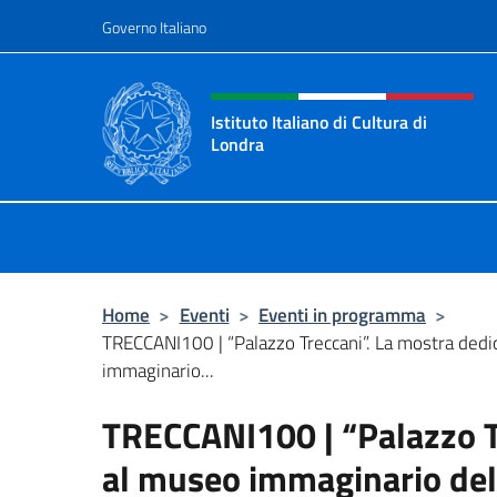
Salta al contenuto
Governo Italiano
Intestazione sito, social 
Istituto Italiano di Cultura di
Londra
Il sito ufficiale dell'Istituto Italiano
Home
>
Eventi
>
Eventi in programma
>
TRECCANI100 | “Palazzo Treccani”. La mostra dedi
immaginario...
TRECCANI100 | “Palazzo T
al museo immaginario del