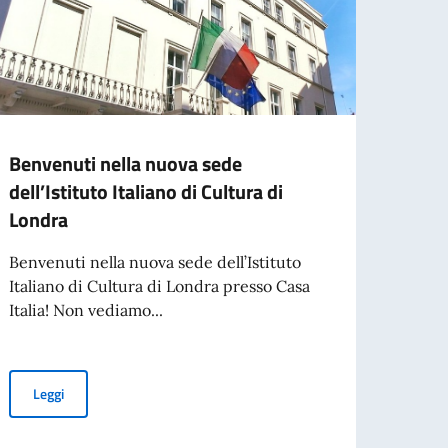
Benvenuti nella nuova sede
Confe
dell’Istituto Italiano di Cultura di
Dirett
Londra
Cult
Benvenuti nella nuova sede dell’Istituto
Si è 
Italiano di Cultura di Londra presso Casa
Dirett
Italia! Non vediamo...
Italian
Benvenuti nella nuova sede dell’Istituto Italiano di Cultura di L
Leggi
Leg