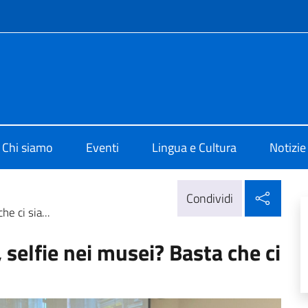
e menù
 di Cultura di Londra
Chi siamo
Eventi
Lingua e Cultura
Notizie
Condi
Condividi
he ci sia...
 selfie nei musei? Basta che ci