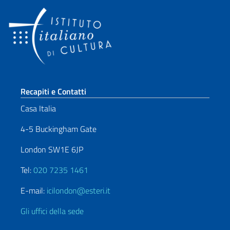
Sezione footer
Recapiti e Contatti
Casa Italia
4-5 Buckingham Gate
London SW1E 6JP
Tel:
020 7235 1461
E-mail:
icilondon@esteri.it
Gli uffici della sede