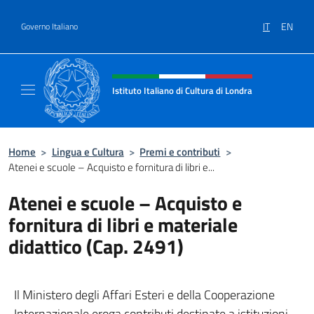
Salta al contenuto
IT
EN
Governo Italiano
Intestazione sito, social e menù
Istituto Italiano di Cultura di Londra
Il sito ufficiale dell'Istituto Italiano di Cultu
Home
>
Lingua e Cultura
>
Premi e contributi
>
Atenei e scuole – Acquisto e fornitura di libri e...
Atenei e scuole – Acquisto e
fornitura di libri e materiale
didattico (Cap. 2491)
Il Ministero degli Affari Esteri e della Cooperazione
Internazionale eroga contributi destinate a istituzioni