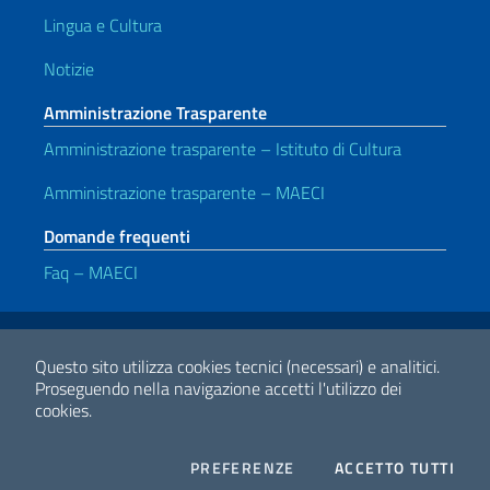
Lingua e Cultura
Notizie
Amministrazione Trasparente
Amministrazione trasparente – Istituto di Cultura
Amministrazione trasparente – MAECI
Domande frequenti
Faq – MAECI
Link Utili
Note legali
Privacy e cookie policy
Dichiarazione di accessibilità
Questo sito utilizza cookies tecnici (necessari) e analitici.
Proseguendo nella navigazione accetti l'utilizzo dei
cookies.
2026 Copyright Ministero degli Affari Esteri e della Cooperazione
Internazionale
COOKIES
I CO
PREFERENZE
ACCETTO TUTTI
Facebook
Twitter
Whatsapp